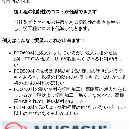
切削性の向上
後工程の切削性のコストが低減できます
当社製ダクタイルの特徴である切削性の良さを生か
し、後工程のコスト低減ができます。
例えばこんなご要望…
これが出来ます！
FCD600材に焼入れをしているが、
焼入れ後の硬度
(例：HRC)
を
現状より10%程度高くできる材料
がほし
い
FCD500材で現状は規格の約2/3の範囲の硬度のバラツ
キがあるが、
規格の1/3以内のバラツキ
で、なおかつ
規
格の上限の材料
がほしい
FCD700材の硬い材料を切削加工し高硬度の焼入れをし
ているが、
現状より切削加工し易く、なおかつ、高硬
度の焼入れがし易い材料
がほしい
FCD450材で現状は10％強程度の伸びしかないが、
15％
以上の伸びのある材料
がほしい