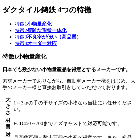
ダクタイル鋳鉄
4つの特徴
特徴
1
小物量産化
特徴
2
複雑な形状一体化
特徴
3
不良率が低い
（高品質）
特徴
4
オーダー対応
特徴
1
小物量産化
日本でも数少ない小物量産品を得意とするメーカーです。
素材メーカーでありながら、自動車メーカー様をはじめ、大
手のメーカー様と直接お取引きしていただいております。
大
1～3kgの手の平サイズの小物なら当社にお任せくださ
き
い。
さ
材
FCD450～700までアズキャストで対応可能です。
質
対
月産数百個～数十万個の生産が得意です。また、多品