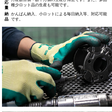
応
種少ロット品の生産も可能です。
量
納
かんばん納入、小ロットによる毎日納入等、対応可能
品
です。