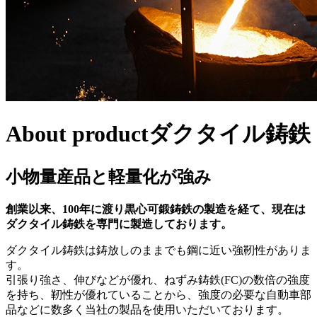
About product
ダクタイル鋳鉄
小物
量産
品と
軽量化
が強み
創業以来、100年に渡り黒心可鍛鋳鉄の製造を経て、現在は
ダクタイル鋳鉄を専門に製造
しております。
ダクタイル鋳鉄は鋳放しのままでも鋼に近い強靭性がありま
す。
引張り強さ、伸びなどが優れ、ねずみ鋳鉄(FC)の数倍の強度
を持ち、靭性が優れていることから、強度の必要な自動車部
品などに数多く当社の製品を使用いただいております。