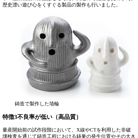
歴史漂い遊び心をくすぐる製品の製作も行いました。
鋳造で製作した埴輪
特徴
3
不良率が低い
（高品質）
量産開始前の試作段階において、X線やCTを利用した非破
壊検査を通じて鋳造工程における鋳巣の発生位置やその大き